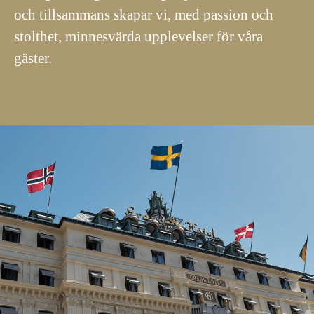
och tillsammans skapar vi, med passion och
stolthet, minnesvärda upplevelser för våra
gäster.