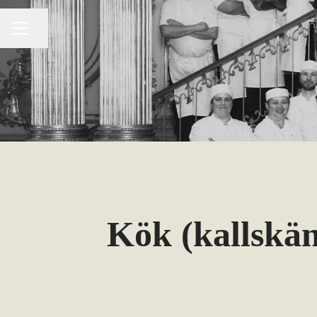
Dela sidan
KARRIÄRMENY
Kök (kallskän