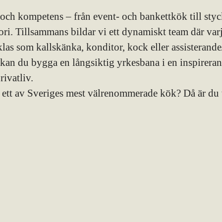
 och kompetens – från event- och bankettkök till sty
ri. Tillsammans bildar vi ett dynamiskt team där varje
klas som kallskänka, konditor, kock eller assisterand
ss kan du bygga en långsiktig yrkesbana i en inspirer
ivatliv.
i ett av Sveriges mest välrenommerade kök? Då är du 